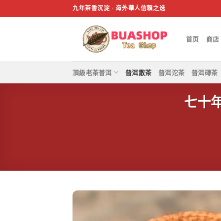
跳
九年茶香沉淀 · 海外華人信賴之选
过
内
首页
商店
容
頂級老茶普洱
普洱散茶
普洱沱茶
普洱磚茶
七十