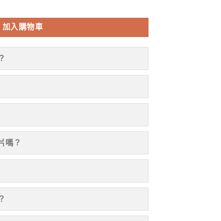
號級古董茶老熟茶 數量
加入購物車
？
片嗎？
？