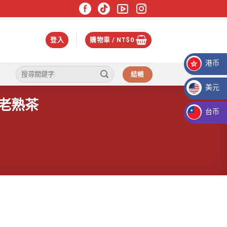
登入
購物車 /
NT$
0
港币
搜
結帳
HKD HK$
尋
美元
關
鍵
老熟茶
USD $
字:
台币
TWD NT$