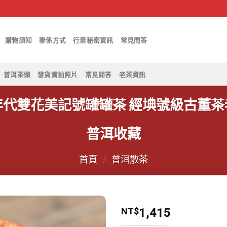
購物須知
聯係方式
行業秘密資訊
常見問答
普洱茶頭
發貨實拍照片
常見問答
老茶資訊
年代雙花美記號罐罐茶 經㙉號級古董茶
普洱收藏
首頁
/
普洱散茶
NT$
1,415