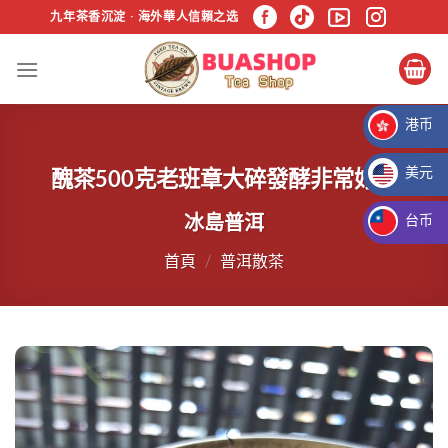
跳
九年茶香沉淀 · 海外華人信賴之选
过
内
容
港币
HKD HK$
美元
醜茶500克老班章大碎發酵非常好喝
USD $
冰島普洱
台币
TWD NT$
首頁
/
普洱散茶