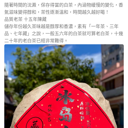
隨著時間的沈澱，保存得當的白茶，內涵物緩慢的變化，香
氣滋味變得醇和，茶性逐漸溫和，時間越久越好喝！
品質老茶 十五年陳藏
儲存年份越久茶味越是醇厚和香濃，素有「一年茶、三年
品、七年藏」之說，一般五六年的白茶就可算老白茶，十幾
二十年的老白茶已經非常難得。