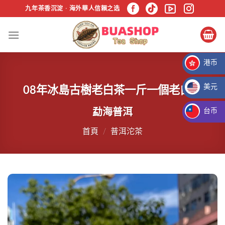
跳
九年茶香沉淀 · 海外華人信賴之选
过
内
容
港币
HKD HK$
美元
08年冰島古樹老白茶一斤一個老白茶
USD $
勐海普洱
台币
TWD NT$
首頁
/
普洱沱茶