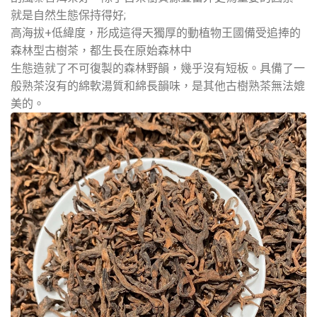
就是自然生態保持得好;
高海拔+低緯度，形成這得天獨厚的動植物王國備受追捧的
森林型古樹茶，都生長在原始森林中
生態造就了不可復製的森林野韻，幾乎沒有短板。具備了一
般熟茶沒有的綿軟湯質和綿長韻味，是其他古樹熟茶無法媲
美的。